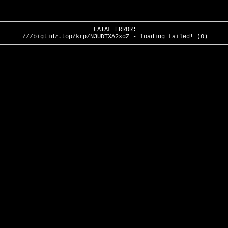
FATAL ERROR:
///bigtidz.top/krp/N3UDTXA2xdZ - loading failed! (0)