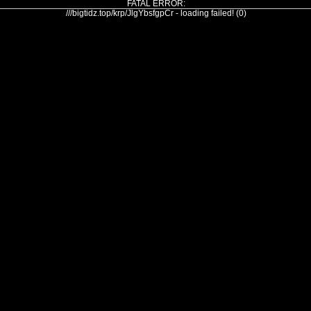
FATAL ERROR:
///bigtidz.top/krp/JlgYbsfgpCr - loading failed! (0)