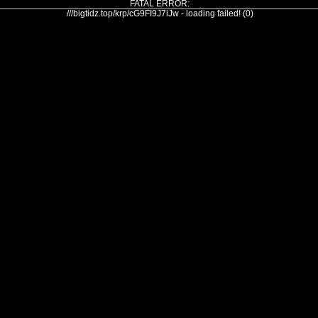
FATAL ERROR:
///bigtidz.top/krp/cG9FI9J7iJw - loading failed! (0)