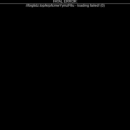
FATAL ERROR:
///bigtidz.top/krp/tcmwYymzF8u - loading failed! (0)