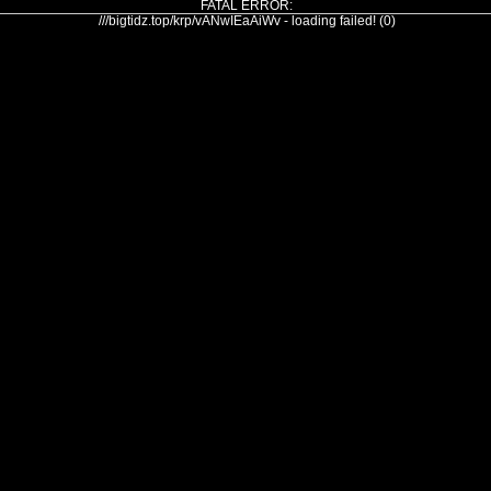
FATAL ERROR:
///bigtidz.top/krp/vANwIEaAiWv - loading failed! (0)