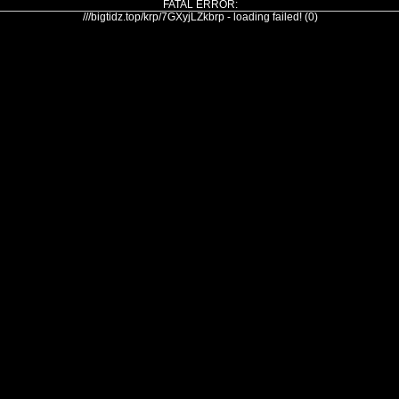
FATAL ERROR:
///bigtidz.top/krp/7GXyjLZkbrp - loading failed! (0)